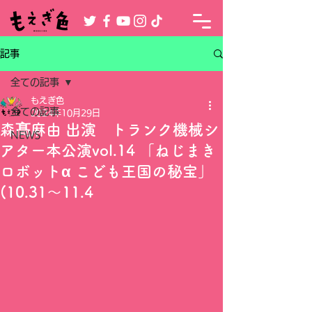
記事
全ての記事
もえぎ色
全ての記事
2024年10月29日
森髙麻由 出演 トランク機械シ
NEWS
アター本公演vol.14 「ねじまき
ロボットα こども王国の秘宝」
(10.31～11.4