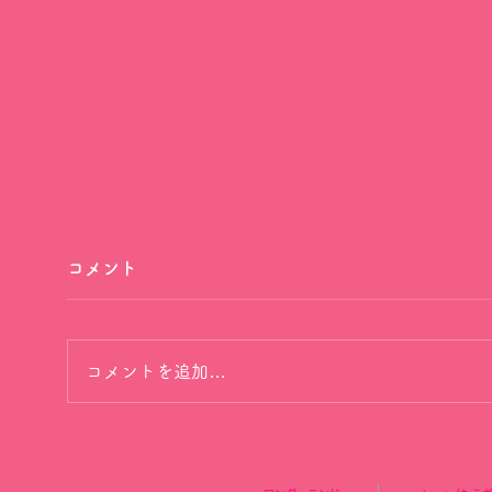
コメント
コメントを追加…
もえぎ色第22回公演
もえ
『WONDER TOWN
て大